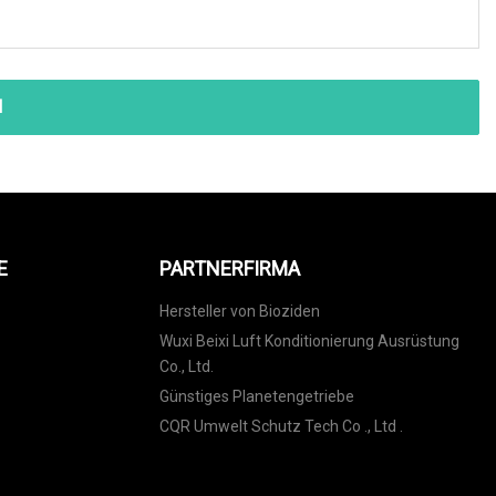
N
E
PARTNERFIRMA
Hersteller von Bioziden
Wuxi Beixi Luft Konditionierung Ausrüstung
Co., Ltd.
Günstiges Planetengetriebe
CQR Umwelt Schutz Tech Co ., Ltd .