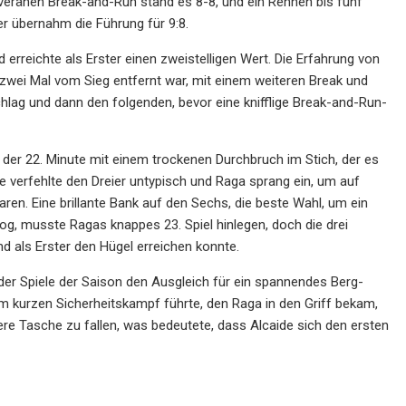
veränen Break-and-Run stand es 8-8, und ein Rennen bis fünf
er übernahm die Führung für 9:8.
nd erreichte als Erster einen zweistelligen Wert. Die Erfahrung von
wei Mal vom Sieg entfernt war, mit einem weiteren Break und
hlag und dann den folgenden, bevor eine knifflige Break-and-Run-
 der 22. Minute mit einem trockenen Durchbruch im Stich, der es
e verfehlte den Dreier untypisch und Raga sprang ein, um auf
ren. Eine brillante Bank auf den Sechs, die beste Wahl, um ein
og, musste Ragas knappes 23. Spiel hinlegen, doch die drei
d als Erster den Hügel erreichen konnte.
 der Spiele der Saison den Ausgleich für ein spannendes Berg-
em kurzen Sicherheitskampf führte, den Raga in den Griff bekam,
lere Tasche zu fallen, was bedeutete, dass Alcaide sich den ersten