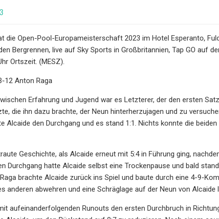
23
at die Open-Pool-Europameisterschaft 2023 im Hotel Esperanto, Ful
n Bergrennen, live auf Sky Sports in Großbritannien, Tap GO auf den
Uhr Ortszeit. (MESZ).
13-12 Anton Raga
zwischen Erfahrung und Jugend war es Letzterer, der den ersten Satz 
zte, die ihn dazu brachte, der Neun hinterherzujagen und zu versuch
te Alcaide den Durchgang und es stand 1:1. Nichts konnte die beiden 
traute Geschichte, als Alcaide erneut mit 5:4 in Führung ging, nach
en Durchgang hatte Alcaide selbst eine Trockenpause und bald stand
 Raga brachte Alcaide zurück ins Spiel und baute durch eine 4-9-Kom
 anderen abwehren und eine Schräglage auf der Neun von Alcaide li
it aufeinanderfolgenden Runouts den ersten Durchbruch in Richtung Z