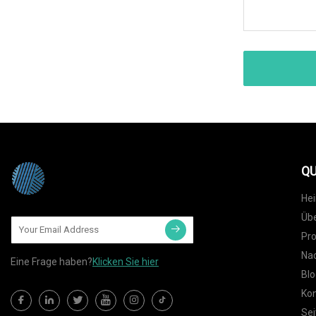
QU
He
Übe
Pr
Nac
Eine Frage haben?
Klicken Sie hier
Blo
Kon
Sei