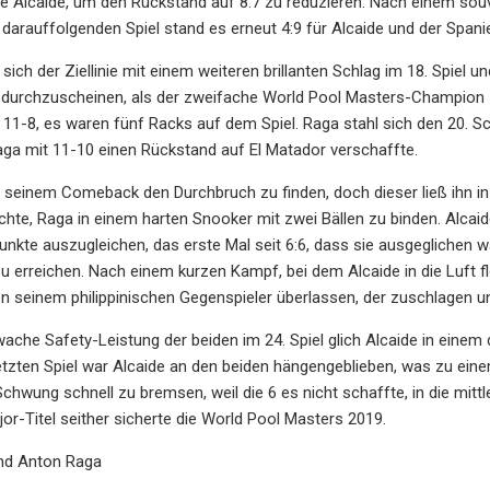
te Alcaide, um den Rückstand auf 8:7 zu reduzieren. Nach einem sou
 darauffolgenden Spiel stand es erneut 4:9 für Alcaide und der Spani
sich der Ziellinie mit einem weiteren brillanten Schlag im 18. Spiel u
 durchzuscheinen, als der zweifache World Pool Masters-Champion z
11-8, es waren fünf Racks auf dem Spiel. Raga stahl sich den 20. Sc
ga mit 11-10 einen Rückstand auf El Matador verschaffte.
 seinem Comeback den Durchbruch zu finden, doch dieser ließ ihn in
chte, Raga in einem harten Snooker mit zwei Bällen zu binden. Alcaid
nkte auszugleichen, das erste Mal seit 6:6, dass sie ausgeglichen wa
u erreichen. Nach einem kurzen Kampf, bei dem Alcaide in die Luft fl
n seinem philippinischen Gegenspieler überlassen, der zuschlagen un
ache Safety-Leistung der beiden im 24. Spiel glich Alcaide in einem
letzten Spiel war Alcaide an den beiden hängengeblieben, was zu ein
chwung schnell zu bremsen, weil die 6 es nicht schaffte, in die mitt
-Titel seither sicherte die World Pool Masters 2019.
und Anton Raga