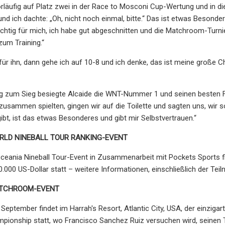
orläufig auf Platz zwei in der Race to Mosconi Cup-Wertung und in die
nd ich dachte: „Oh, nicht noch einmal, bitte.“ Das ist etwas Besonder
ichtig für mich, ich habe gut abgeschnitten und die Matchroom-Turn
zum Training.“
 für ihn, dann gehe ich auf 10-8 und ich denke, das ist meine große
 zum Sieg besiegte Alcaide die WNT-Nummer 1 und seinen besten Fre
r zusammen spielten, gingen wir auf die Toilette und sagten uns, wi
ibt, ist das etwas Besonderes und gibt mir Selbstvertrauen.“
LD NINEBALL TOUR RANKING-EVENT
Oceania Nineball Tour-Event in Zusammenarbeit mit Pockets Sports fin
.000 US-Dollar statt – weitere Informationen, einschließlich der Teilne
TCHROOM-EVENT
 September findet im Harrah's Resort, Atlantic City, USA, der einziga
ionship statt, wo Francisco Sanchez Ruiz versuchen wird, seinen Ti