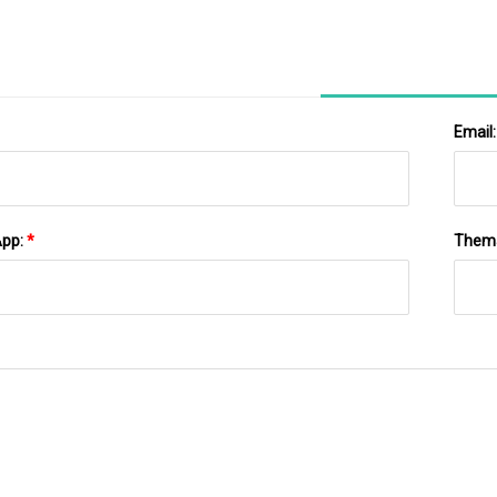
Email
App:
*
Them