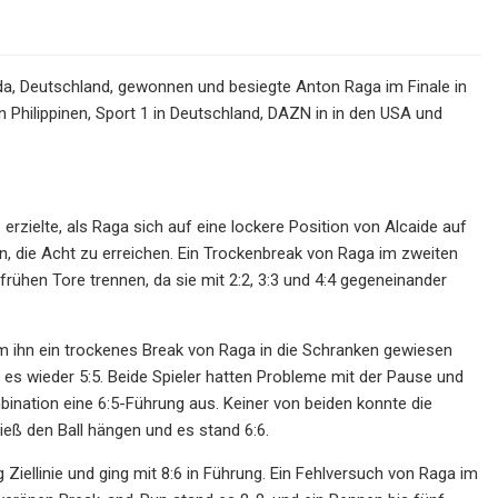
da, Deutschland, gewonnen und besiegte Anton Raga im Finale in
 Philippinen, Sport 1 in Deutschland, DAZN in in den USA und
erzielte, als Raga sich auf eine lockere Position von Alcaide auf
en, die Acht zu erreichen. Ein Trockenbreak von Raga im zweiten
frühen Tore trennen, da sie mit 2:2, 3:3 und 4:4 gegeneinander
dem ihn ein trockenes Break von Raga in die Schranken gewiesen
 es wieder 5:5. Beide Spieler hatten Probleme mit der Pause und
bination eine 6:5-Führung aus. Keiner von beiden konnte die
eß den Ball hängen und es stand 6:6.
iellinie und ging mit 8:6 in Führung. Ein Fehlversuch von Raga im