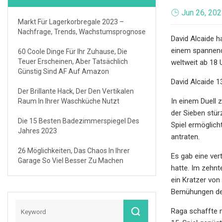
Jun 26, 20
Markt Für Lagerkorbregale 2023 –
Nachfrage, Trends, Wachstumsprognose
David Alcaide h
einem spannende
60 Coole Dinge Für Ihr Zuhause, Die
Teuer Erscheinen, Aber Tatsächlich
weltweit ab 18 
Günstig Sind AF Auf Amazon
David Alcaide 
Der Brillante Hack, Der Den Vertikalen
In einem Duell 
Raum In Ihrer Waschküche Nutzt
der Sieben stür
Die 15 Besten Badezimmerspiegel Des
Spiel ermöglich
Jahres 2023
antraten.
26 Möglichkeiten, Das Chaos In Ihrer
Es gab eine ver
Garage So Viel Besser Zu Machen
hatte. Im zehnt
ein Kratzer von
Bemühungen des
Raga schaffte m