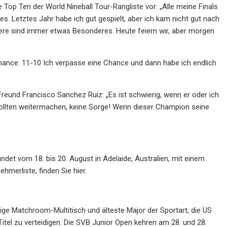
 Top Ten der World Nineball Tour-Rangliste vor: „Alle meine Finals
es. Letztes Jahr habe ich gut gespielt, aber ich kam nicht gut nach
iere sind immer etwas Besonderes. Heute feiern wir, aber morgen
 Chance. 11-10 Ich verpasse eine Chance und dann habe ich endlich
und Francisco Sanchez Ruiz: „Es ist schwierig, wenn er oder ich
r sollten weitermachen, keine Sorge! Wenn dieser Champion seine
det vom 18. bis 20. August in Adelaide, Australien, mit einem
hmerliste, finden Sie hier.
rtige Matchroom-Multitisch und älteste Major der Sportart, die US
tel zu verteidigen. Die SVB Junior Open kehren am 28. und 28.