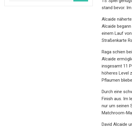
15. Spiel genüg
stand bevor. Im
Alcaide näherte 
Alcaide begann
einem Lauf von 
Straßenkarte Ra
Raga schien bei
Alcaide ermögli
insgesamt 11 Pu
höheres Level z
Pflaumen bliebe
Durch eine schw
Finish aus. Im 
nur um seinen S
Matchroom-Major
David Alcaide 