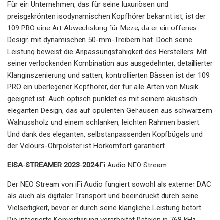
Für ein Unternehmen, das für seine luxuriösen und
preisgekrönten isodynamischen Kopfhörer bekannt ist, ist der
109 PRO eine Art Abwechslung für Meze, da er ein offenes
Design mit dynamischen 50-mm-Treibern hat. Doch seine
Leistung beweist die Anpassungsfähigkeit des Herstellers: Mit
seiner verlockenden Kombination aus ausgedehnter, detaillierter
Klanginszenierung und satten, kontrollierten Bässen ist der 109
PRO ein überlegener Kopfhörer, der für alle Arten von Musik
geeignet ist. Auch optisch punktet es mit seinem akustisch
eleganten Design, das auf opulenten Gehäusen aus schwarzem
Walnussholz und einem schlanken, leichten Rahmen basiert.
Und dank des eleganten, selbstanpassenden Kopfbügels und
der Velours-Ohrpolster ist Hörkomfort garantiert.
EISA-STREAMER 2023-2024
iFi Audio NEO Stream
Der NEO Stream von iFi Audio fungiert sowohl als externer DAC
als auch als digitaler Transport und beeindruckt durch seine
Vielseitigkeit, bevor er durch seine klangliche Leistung betört.
Die integrierte Konvertierung verarbeitet Dateien in 768 kHz