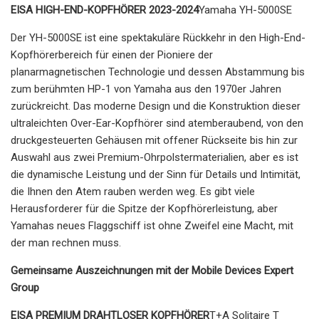
EISA HIGH-END-KOPFHÖRER 2023-2024
Yamaha YH-5000SE
Der YH-5000SE ist eine spektakuläre Rückkehr in den High-End-
Kopfhörerbereich für einen der Pioniere der
planarmagnetischen Technologie und dessen Abstammung bis
zum berühmten HP-1 von Yamaha aus den 1970er Jahren
zurückreicht. Das moderne Design und die Konstruktion dieser
ultraleichten Over-Ear-Kopfhörer sind atemberaubend, von den
druckgesteuerten Gehäusen mit offener Rückseite bis hin zur
Auswahl aus zwei Premium-Ohrpolstermaterialien, aber es ist
die dynamische Leistung und der Sinn für Details und Intimität,
die Ihnen den Atem rauben werden weg. Es gibt viele
Herausforderer für die Spitze der Kopfhörerleistung, aber
Yamahas neues Flaggschiff ist ohne Zweifel eine Macht, mit
der man rechnen muss.
Gemeinsame Auszeichnungen mit der Mobile Devices Expert
Group
EISA PREMIUM DRAHTLOSER KOPFHÖRER
T+A Solitaire T