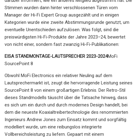
darüber informiert, wie ein anderes Mitglied abgestimmt hat. Die
Stimmen wurden dann hinter verschlossenen Türen vom
Manager der Hi-Fi Expert Group ausgezählt und in einigen
Kategorien wurde eine zweite Abstimmungsrunde genutzt, um
eventuelle Unentschieden aufzulösen. Was folgt, sind die
preiswürdigsten Hi-Fi-Produkte der Jahre 2023–24, bewertet
von nicht einer, sondern fast zwanzig Hi-Fi-Publikationen:
EISA STANDMONTAGE-LAUTSPRECHER 2023-2024
MoFi
SourcePoint 8
Obwohl MoFi Electronics ein relativer Neuling auf dem
Lautsprechermarkt ist, zeugt die hervorragende Leistung seines
SourcePoint 8 von einem großartigen Erlebnis. Der Retro-Stil
dieses Standmodells täuscht über die Tatsache hinweg, dass
es sich um ein durch und durch modernes Design handelt, bei
dem die neueste Koaxialtreibertechnologie des renommierten
Ingenieurs Andrew Jones zum Einsatz kommt und sorgfältig
modelliert wurde, um eine reibungslos integrierte
Vollbereichsleistung zu liefern. Gepaart mit einem