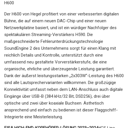
H600
Der H600 von Hegel profitiert von einer verbesserten digitalen
Bühne, die auf einem neuen DAC-Chip und einer neuen
Netzwerkplatine basiert, und ist ein würdiger Nachfolger des
spektakulären Streaming-Verstärkers H590. Die
maßgeschneiderte Fehlerunterdrückungstechnologie
SoundEngine 2 des Unternehmens sorgt für einen Klang mit
reichlich Details und Kontrolle, unterstützt durch eine
umfassend neu gestaltete Vorverstärkerstufe, die eine
organische, ehrliche und überzeugende Leistung garantiert.
Dank der äußerst leistungsstarken „2x303W“-Leistung des H600
sind alle Lautsprechervarianten willkommen. Die großzügige
Konnektivität umfasst neben dem LAN-Anschluss auch digitale
Eingänge über USB-B (384 kHz/32 Bit; DSD256), drei über
optische und zwei über koaxiale Buchsen. Ästhetisch
ansprechend und einfach zu bedienen ist dieser Flaggschiff-
Integrierte eine Meisterleistung.
EISA HIGH-END-KOPFHÖRER-LÖSUNG 2023–2024
dCS Lina-