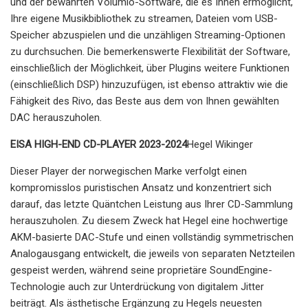
und der bewährten Volumio-Software, die es Ihnen ermöglicht,
Ihre eigene Musikbibliothek zu streamen, Dateien vom USB-
Speicher abzuspielen und die unzähligen Streaming-Optionen
zu durchsuchen. Die bemerkenswerte Flexibilität der Software,
einschließlich der Möglichkeit, über Plugins weitere Funktionen
(einschließlich DSP) hinzuzufügen, ist ebenso attraktiv wie die
Fähigkeit des Rivo, das Beste aus dem von Ihnen gewählten
DAC herauszuholen.
EISA HIGH-END CD-PLAYER 2023-2024
Hegel Wikinger
Dieser Player der norwegischen Marke verfolgt einen
kompromisslos puristischen Ansatz und konzentriert sich
darauf, das letzte Quäntchen Leistung aus Ihrer CD-Sammlung
herauszuholen. Zu diesem Zweck hat Hegel eine hochwertige
AKM-basierte DAC-Stufe und einen vollständig symmetrischen
Analogausgang entwickelt, die jeweils von separaten Netzteilen
gespeist werden, während seine proprietäre SoundEngine-
Technologie auch zur Unterdrückung von digitalem Jitter
beiträgt. Als ästhetische Ergänzung zu Hegels neuesten