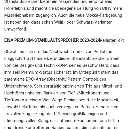
Standlautsprecher bietet ein fesselndes und emotionales
Hörerlebnis und macht die überlegene Leistung von B&W mehr
Musikliebhabern zugänglich. Auch die neue Mokka-Farbgebung
ist neben den klassischen Weiß- oder Schwarz-Varianten
umwerfend.
EISA PREMIUM-STANDLAUTSPRECHER 2023-2024
Perlisten R7t
Obwohl es sich um das Nachwuchsmodell von Perlistens
Flaggschiff S7t handelt, erbt dieser Standlautsprecher so viel
von der Design- und Technik-DNA seines Geschwisters, dass
ihm sein Premium-Status sicher ist. Im Mittelpunkt steht das
patentierte DPC-Array (Directivity Pattern Control) des
Unternehmens. Sein sorgfältig optimiertes Trio aus Mittel- und
Hochtönereinheiten, flankiert von Tief-/Mitteltönern und
Tieftönern in einem Vier-Wege-Design, bietet die Möglichkeit,
sowohl belüfteten als auch versiegelten Betrieb zu betreiben.
Im vollen Flug erzeugt der R7t einen großflächigen und
stimmungsvollen Klang, der auf einem Fundament aus tiefen
und streng kontrollierten Bässen basiert, die sich nahtlos mit