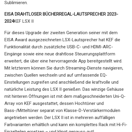
Sublimieren.
EISA DRAHTLOSER BÜCHERREGAL-LAUTSPRECHER 2023-
2024
KEF LSX II
Für dieses Upgrade der zweiten Generation seiner mit dem
EISA Award ausgezeichneten LSX-Lautsprecher hat KEF die
Funktionalität durch zusätzliche USB-C- und HDMI-ARC-
Eingänge sowie eine neue drahtlose Steuerungsplattform
erweitert, die über eine hervorragende App bereitgestellt wird.
Mit letzterem können Sie durch Streaming-Dienste navigieren,
zwischen Quellen wechseln und auf umfassende EQ-
Einstellungen zugreifen und anschließend die kraftvolle und
natürliche Leistung des LSX II genießen. Das winzige Gehäuse
mit hinteren Öffnungen ist mit dem maßgeschneiderten Uni-Q-
Array von KEF ausgestattet, dessen Hochtöner und
Bass-/Mitteltöner separat von Klasse-D-Verstärkermodulen
angetrieben werden. Der LSX II ist in mehreren auffälligen
Farbvarianten erhältlich und kann ein komplettes Rack mit Hi-Fi-
Einzelteilen ersetzen – und klingt genauso gut!