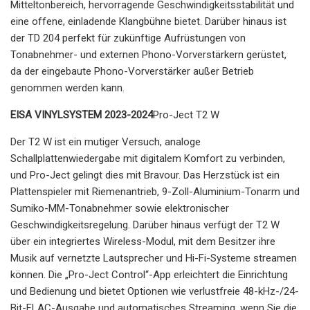
Mitteltonbereich, hervorragende Geschwindigkeitsstabilität und
eine offene, einladende Klangbühne bietet. Darüber hinaus ist
der TD 204 perfekt für zukünftige Aufrüstungen von
Tonabnehmer- und externen Phono-Vorverstärkern gerüstet,
da der eingebaute Phono-Vorverstärker außer Betrieb
genommen werden kann.
EISA VINYLSYSTEM 2023-2024
Pro-Ject T2 W
Der T2 W ist ein mutiger Versuch, analoge
Schallplattenwiedergabe mit digitalem Komfort zu verbinden,
und Pro-Ject gelingt dies mit Bravour. Das Herzstück ist ein
Plattenspieler mit Riemenantrieb, 9-Zoll-Aluminium-Tonarm und
Sumiko-MM-Tonabnehmer sowie elektronischer
Geschwindigkeitsregelung. Darüber hinaus verfügt der T2 W
über ein integriertes Wireless-Modul, mit dem Besitzer ihre
Musik auf vernetzte Lautsprecher und Hi-Fi-Systeme streamen
können. Die „Pro-Ject Control“-App erleichtert die Einrichtung
und Bedienung und bietet Optionen wie verlustfreie 48-kHz-/24-
Bit-FLAC-Ausgabe und automatisches Streaming, wenn Sie die