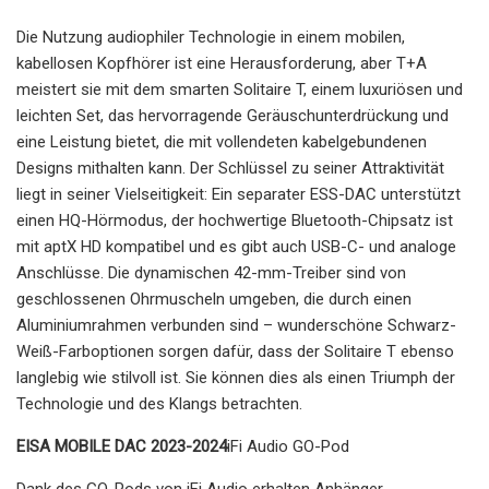
Die Nutzung audiophiler Technologie in einem mobilen,
kabellosen Kopfhörer ist eine Herausforderung, aber T+A
meistert sie mit dem smarten Solitaire T, einem luxuriösen und
leichten Set, das hervorragende Geräuschunterdrückung und
eine Leistung bietet, die mit vollendeten kabelgebundenen
Designs mithalten kann. Der Schlüssel zu seiner Attraktivität
liegt in seiner Vielseitigkeit: Ein separater ESS-DAC unterstützt
einen HQ-Hörmodus, der hochwertige Bluetooth-Chipsatz ist
mit aptX HD kompatibel und es gibt auch USB-C- und analoge
Anschlüsse. Die dynamischen 42-mm-Treiber sind von
geschlossenen Ohrmuscheln umgeben, die durch einen
Aluminiumrahmen verbunden sind – wunderschöne Schwarz-
Weiß-Farboptionen sorgen dafür, dass der Solitaire T ebenso
langlebig wie stilvoll ist. Sie können dies als einen Triumph der
Technologie und des Klangs betrachten.
EISA MOBILE DAC 2023-2024
iFi Audio GO-Pod
Dank des GO-Pods von iFi Audio erhalten Anhänger