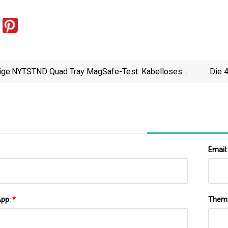
ige:
NYTSTND Quad Tray MagSafe-Test: Kabelloses
Die 
Laden Bei Nacht, Mit Klasse
Email
App:
*
Them