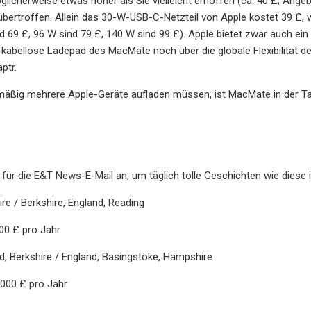
glicherweise etwas höher als Sie vielleicht erhoffen (ca. 40 £; Angeb
nübertroffen. Allein das 30-W-USB-C-Netzteil von Apple kostet 39 £, 
nd 69 £, 96 W sind 79 £, 140 W sind 99 £). Apple bietet zwar auch ei
kabellose Ladepad des MacMate noch über die globale Flexibilität d
ptr.
mäßig mehrere Apple-Geräte aufladen müssen, ist MacMate in der Tat
 für die E&T News-E-Mail an, um täglich tolle Geschichten wie diese 
ire / Berkshire, England, Reading
00 £ pro Jahr
d, Berkshire / England, Basingstoke, Hampshire
.000 £ pro Jahr