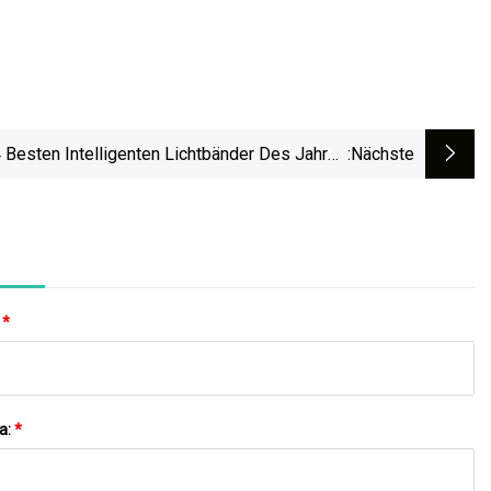
4 Besten Intelligenten Lichtbänder Des Jahres
:nächste
2023
:
*
a:
*