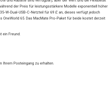
ote und Rabatte sind verfügbar), aber der Wert und die Flexibilität
während der Preis für leistungsstärkere Modelle exponentiell höher
n 35-W-Dual-USB-C-Netzteil für 69 £ an, dieses verfügt jedoch
es OneWorld 65. Das MacMate Pro-Paket für beide kostet derzeit
 ein Freund.
in Ihrem Posteingang zu erhalten.