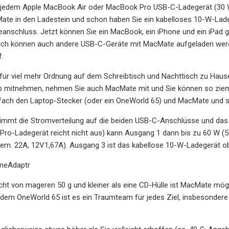
 jedem Apple MacBook Air oder MacBook Pro USB-C-Ladegerät (30 W,
ate in den Ladestein und schon haben Sie ein kabelloses 10-W-Lad
schluss. Jetzt können Sie ein MacBook, ein iPhone und ein iPad gle
lich können auch andere USB-C-Geräte mit MacMate aufgeladen werde
.
 für viel mehr Ordnung auf dem Schreibtisch und Nachttisch zu Haus
p mitnehmen, nehmen Sie auch MacMate mit und Sie können so ziemli
fach den Laptop-Stecker (oder ein OneWorld 65) und MacMate und s
mmt die Stromverteilung auf die beiden USB-C-Anschlüsse und das
-Pro-Ladegerät reicht nicht aus) kann Ausgang 1 dann bis zu 60 W 
fern. 22A, 12V1,67A). Ausgang 3 ist das kabellose 10-W-Ladegerät o
OneAdaptr
ht von mageren 50 g und kleiner als eine CD-Hülle ist MacMate mögl
 dem OneWorld 65 ist es ein Traumteam für jedes Ziel, insbesonde