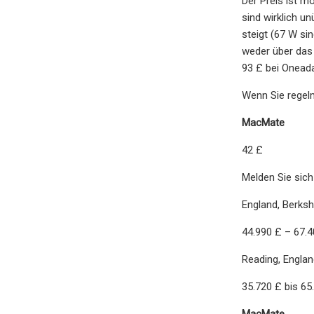
Der Preis ist mö
sind wirklich u
steigt (67 W si
weder über das 
93 £ bei Oneada
Wenn Sie regel
MacMate
42 £
Melden Sie sich
England, Berksh
44.990 £ – 67.4
Reading, Englan
35.720 £ bis 65
MacMate