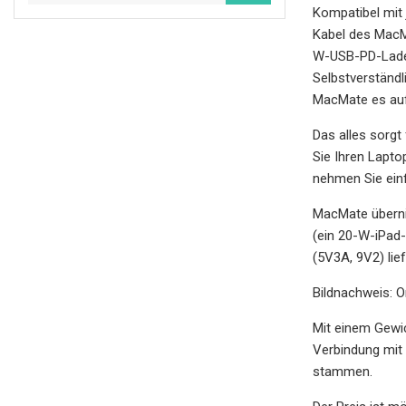
Kompatibel mit
Kabel des MacM
W-USB-PD-Ladean
Selbstverständ
MacMate es auf
Das alles sorgt
Sie Ihren Lapto
nehmen Sie ein
MacMate überni
(ein 20-W-iPad
(5V3A, 9V2) lie
Bildnachweis: 
Mit einem Gewic
Verbindung mit
stammen.