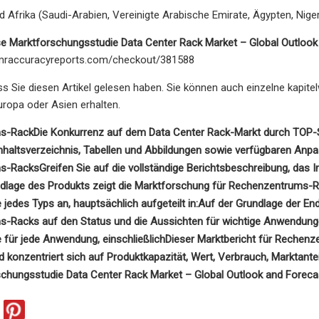
 Afrika (Saudi-Arabien, Vereinigte Arabische Emirate, Ägypten, Niger
se Marktforschungsstudie Data Center Rack Market – Global Outloo
mraccuracyreports.com/checkout/381588
ss Sie diesen Artikel gelesen haben. Sie können auch einzelne kapite
ropa oder Asien erhalten.
s-Rack
Die Konkurrenz auf dem Data Center Rack-Markt durch TOP-Sp
nhaltsverzeichnis, Tabellen und Abbildungen sowie verfügbaren Anp
s-Racks
Greifen Sie auf die vollständige Berichtsbeschreibung, das 
dlage des Produkts zeigt die Marktforschung für Rechenzentrums-Ra
edes Typs an, hauptsächlich aufgeteilt in:
Auf der Grundlage der End
-Racks auf den Status und die Aussichten für wichtige Anwendungen
für jede Anwendung, einschließlich
Dieser Marktbericht für Rechenz
 konzentriert sich auf Produktkapazität, Wert, Verbrauch, Marktan
schungsstudie Data Center Rack Market – Global Outlook and Forec