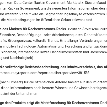
ngen zum Data Center Rack in Government-Marktplatz. Dies umfasst 
nter Rack in Government, um die neuesten Informationen über den i
. Im weiteren Verlauf wird die Segmentierungsanalyse offensichtlich 
ür die Marktbedingungen im öffentlichen Sektor relevant sind.
e des Marktes für Rechenzentrums-Racks
• Politisch (Politische Poli
(Zinssätze, Beschäftigungs- oder Arbeitslosenquoten, Rohstoffkost
fie, Bildungsniveau, kulturelle Trends, Einstellung). Veränderungen
der mobilen Technologie, Automatisierung, Forschung und Entwicklung
Sicherheit, internationale sowie Handelsvorschriften und -beschrän
g und Nachhaltigkeit)
 die vollständige Berichtsbeschreibung, das Inhaltsverzeichnis, das
.mraccuracyreports.com/reportdetails/reportview/381588
 (nach Umsatz) für die öffentlichen Akteure basiert auf den im öffen
 diese Informationen nach bestem Wissen und Gewissen bereitgestell
basiert der Unternehmen
age des Produkts zeigt die Marktforschung für Rechenzentrums-Rack