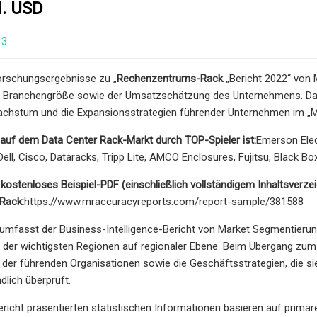
d. USD
23
orschungsergebnisse zu „
Rechenzentrums-Rack
„Bericht 2022“ von
r Branchengröße sowie der Umsatzschätzung des Unternehmens. Darü
achstum und die Expansionsstrategien führender Unternehmen im „Ma
auf dem Data Center Rack-Markt durch TOP-Spieler ist:
Emerson Elect
ell, Cisco, Dataracks, Tripp Lite, AMCO Enclosures, Fujitsu, Black Bo
n kostenloses Beispiel-PDF (einschließlich vollständigem Inhaltsver
Rack:
https://www.mraccuracyreports.com/report-sample/381588
 umfasst der Business-Intelligence-Bericht von Market Segmentieru
 der wichtigsten Regionen auf regionaler Ebene. Beim Übergang zu
der führenden Organisationen sowie die Geschäftsstrategien, die si
dlich überprüft.
ericht präsentierten statistischen Informationen basieren auf prim