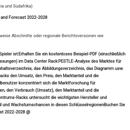
ia und Südafrika)
k and Forecast 2022-2028
lweise Abschnitte oder regionale Berichtsversionen wie
ieler ist:
Erhalten Sie ein kostenloses Beispiel-PDF (einschließlich
assungen) im Data Center Rack:
PESTLE-Analyse des Marktes für
Inhaltsverzeichnis, das Abbildungsverzeichnis, das Diagramm usw.
cks den Umsatz, den Preis, den Marktanteil und die
benutzer konzentriert sich die Marktforschung für
, den Verbrauch (Umsatz), den Marktanteil und die
entrums-Racks untersucht die wichtigsten Hersteller und
teil und Wachstumschancen in diesen Schlüsselregionen
Buchen Sie
ast 2022-2028 @