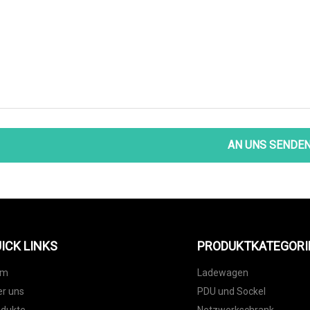
AN UNS SENDE
ICK LINKS
PRODUKTKATEGORI
im
Ladewagen
r uns
PDU und Sockel
odukte
Netzwerkschrank