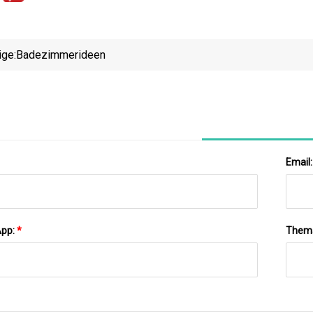
ige:
Badezimmerideen
Email
App:
*
Them