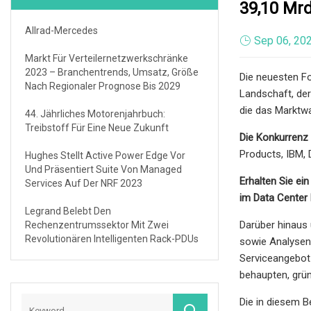
39,10 Mr
Allrad-Mercedes
Sep 06, 20
Markt Für Verteilernetzwerkschränke
2023 – Branchentrends, Umsatz, Größe
Die neuesten F
Nach Regionaler Prognose Bis 2029
Landschaft, de
die das Marktw
44. Jährliches Motorenjahrbuch:
Treibstoff Für Eine Neue Zukunft
Die Konkurrenz 
Products, IBM, D
Hughes Stellt Active Power Edge Vor
Und Präsentiert Suite Von Managed
Erhalten Sie ei
Services Auf Der NRF 2023
im Data Center 
Legrand Belebt Den
Darüber hinaus
Rechenzentrumssektor Mit Zwei
Revolutionären Intelligenten Rack-PDUs
sowie Analysen
Serviceangebot 
behaupten, grün
Die in diesem B