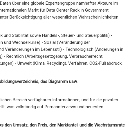
Daten über eine globale Expertengruppe namhafter Akteure im
nternationalen Markt für Data Center Rack in Government
unter Berücksichtigung aller wesentlichen Wahrscheinlichkeiten
tik und Stabilität sowie Handels-, Steuer- und Steuerpolitik) •
en und Wechselkurse) • Sozial (Veränderung der
 und Veränderungen im Lebensstil) • Technologisch (Änderungen in
) • Rechtlich (Arbeitsgesetzgebung, Verbraucherrecht,
kungen) • Umwelt (Klima, Recycling). Verfahren, CO2-Fußabdruck,
 Abbildungsverzeichnis, das Diagramm usw.
tlichen Bereich verfügbaren Informationen, und für die privaten
t, was vollständig auf Primärinterviews und neuesten
s den Umsatz, den Preis, den Marktanteil und die Wachstumsrate