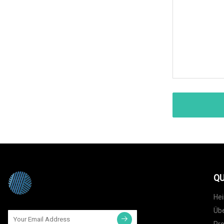
QU
He
Übe
Pr