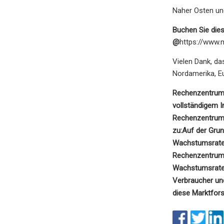
Naher Osten und
Buchen Sie die
@
https://www.
Vielen Dank, da
Nordamerika, Eu
Rechenzentrum
vollständigem I
Rechenzentrum
zu:
Auf der Grun
Wachstumsrate j
Rechenzentrums
Wachstumsrate 
Verbraucher und
diese Marktfor