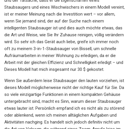
und der Tatsache, dass er die Eigenschaften eines
Staubsaugers und eines Wischwischers in einem Modell vereint,
ist er meiner Meinung nach die Investition wert – vor allem,
wenn Sie jemand sind, der auf der Suche nach einem
intelligenten Staubsauger ist und dies auch möchte etwas, das
die Art und Weise, wie Sie Ihr Zuhause reinigen, völlig verändern
wird. So sehr ich das Gerät auch liebe, greife ich immer noch
oft zu meinem 3-in-1-Staubsauger von Bissell, um schnelle
Aufräumarbeiten in meiner Wohnung zu erledigen, da er die
Arbeit mit der gleichen Effizienz und Schnelligkeit erledigt – und
Dieses Modell hat mich insgesamt nur 30 $ gekostet.
Wenn Sie außerdem leise Staubsauger den lauten vorziehen, ist
dieses Modell möglicherweise nicht der richtige Kauf für Sie. Da
so viele einzigartige Funktionen in einem kompakten Gehäuse
untergebracht sind, macht es Sinn, warum dieser Staubsauger
etwas lauter ist. Persönlich empfand ich es nicht als zu störend
oder ablenkend, wenn ich meinen alltäglichen Aufgaben und
Aktivitäten nachging. Es handelt sich jedoch definitiv nicht um
die Art von Vakuum, die während eines Zoom-Anrufs leise im