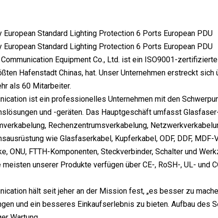
Communication Equipment Co., Ltd. ist ein ISO9001-zertifiziert
ößten Hafenstadt Chinas, hat. Unser Unternehmen erstreckt sich
hr als 60 Mitarbeiter.
cation ist ein professionelles Unternehmen mit den Schwerpunk
slösungen und -geräten. Das Hauptgeschäft umfasst Glasfaser-
verkabelung, Rechenzentrumsverkabelung, Netzwerkverkabelung
sausrüstung wie Glasfaserkabel, Kupferkabel, ODF, DDF, MD
ke, ONU, FTTH-Komponenten, Steckverbinder, Schalter und Werkz
e meisten unserer Produkte verfügen über CE-, RoSH-, UL- und C
cation hält seit jeher an der Mission fest, „es besser zu mache
gen und ein besseres Einkaufserlebnis zu bieten. Aufbau des S
ger Wartung.