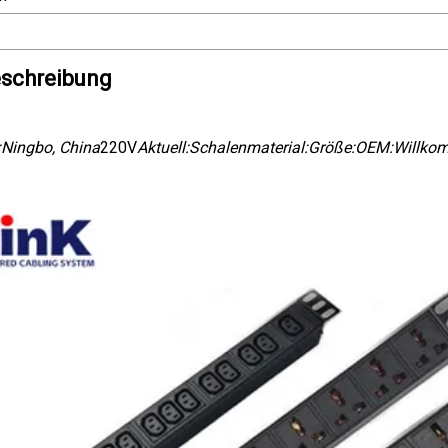
schreibung
:
Ningbo, China
220V
Aktuell:
Schalenmaterial:
Größe:
OEM:
Willko