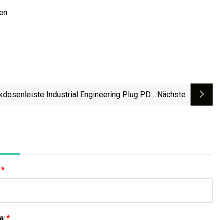
en.
kdosenleiste Industrial Engineering Plug PDU
:nächste
it Verriegelbaren Buchsen Und Stromeingang
:
*
a:
*