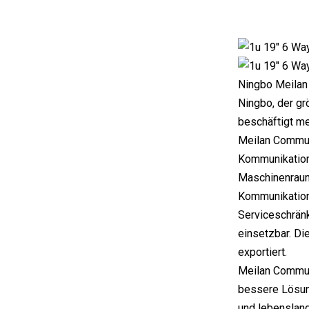
Ningbo Meilan 
Ningbo, der gr
beschäftigt me
Meilan Communi
Kommunikation
Maschinenraum
Kommunikation
Serviceschrän
einsetzbar. Di
exportiert.
Meilan Communi
bessere Lösun
und lebenslan