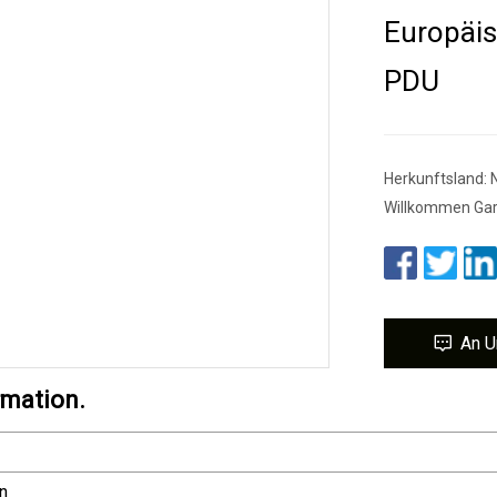
Europäis
PDU
Herkunftsland: 
Willkommen Gara
An U
rmation.
n