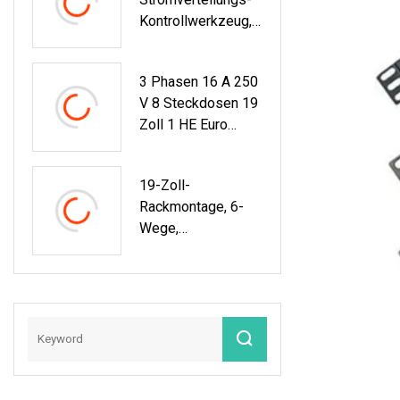
Kontrollwerkzeug,
Server,
Klimaanlage,
3 Phasen 16 A 250
Netzwerkschrank
V 8 Steckdosen 19
Zoll 1 HE Euro
Französischer Typ
Rackmontage
19-Zoll-
Industrie-PDU-
Rackmontage, 6-
Buchse Hoch
Wege,
Europäischer
Standard, Anti