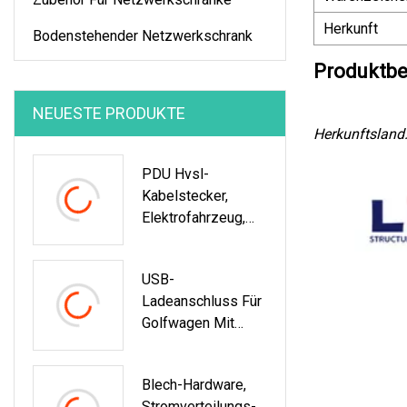
Herkunft
Bodenstehender Netzwerkschrank
Produktbe
NEUESTE PRODUKTE
Herkunftsland
PDU Hvsl-
Kabelstecker,
Elektrofahrzeug,
Hvil EV,
Hochspannung, 2-
USB-
Polig, 200 A, 250 A,
Ladeanschluss Für
Stecker Und
Golfwagen Mit
Buchse Für 70
Intelligenter
Mm²/50 Mm²-
Follow-Funktion
Kabel
Blech-Hardware,
Stromverteilungs-