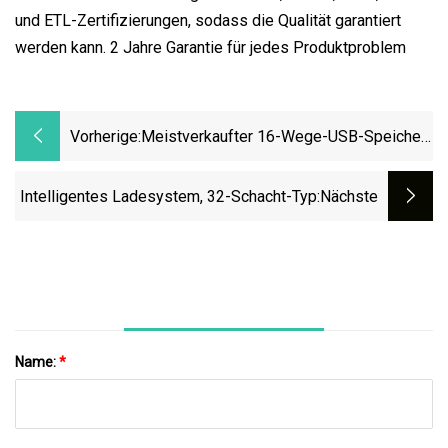
und ETL-Zertifizierungen, sodass die Qualität garantiert
werden kann. 2 Jahre Garantie für jedes Produktproblem
Vorherige:
Meistverkaufter 16-Wege-USB-Speicher-
Und Ladeschrank Für Chromebooks,
IPads Und Tablets Mit PDU
Intelligentes Ladesystem, 32-Schacht-Typ
:nächste
Name:
*