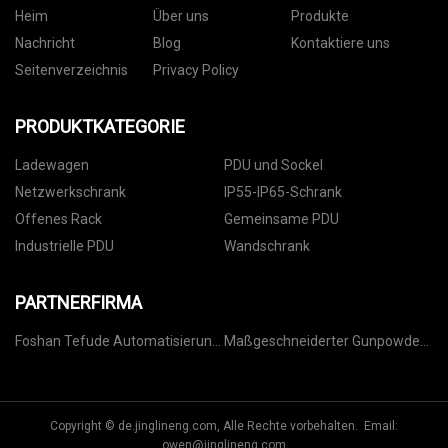
Heim
Über uns
Produkte
Nachricht
Blog
Kontaktiere uns
Seitenverzeichnis
Privacy Policy
PRODUKTKATEGORIE
Ladewagen
PDU und Sockel
Netzwerkschrank
IP55-IP65-Schrank
Offenes Rack
Gemeinsame PDU
Industrielle PDU
Wandschrank
PARTNERFIRMA
Foshan Tefude Automatisierung
Maßgeschneiderter Gunpowder-
Wissenschaft & Technologie Co.,
Tee
Ltd.
Copyright © de.jinglineng.com, Alle Rechte vorbehalten. Email:
owen@jinglineng.com