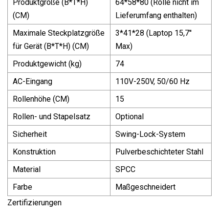
Produktgröße (B*T*H)
64*58*80 (Rolle nicht im
(CM)
Lieferumfang enthalten)
Maximale Steckplatzgröße
3*41*28 (Laptop 15,7''
für Gerät (B*T*H) (CM)
Max)
Produktgewicht (kg)
74
AC-Eingang
110V-250V, 50/60 Hz
Rollenhöhe (CM)
15
Rollen- und Stapelsatz
Optional
Sicherheit
Swing-Lock-System
Konstruktion
Pulverbeschichteter Stahl
Material
SPCC
Farbe
Maßgeschneidert
Zertifizierungen